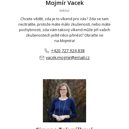
Mojmír Vacek
lektor
Chcete vědět, zda je to víkend pro vás? Zda se tam
neztratíte, protože máte málo zkušeností, nebo máte
pochybnosti, zda vám takový víkend může při vašich
zkušenostech ještě něco přinést? Obraťte se
na Mojmíra!
+420 727 924 838
vacek.mojmir@email.cz