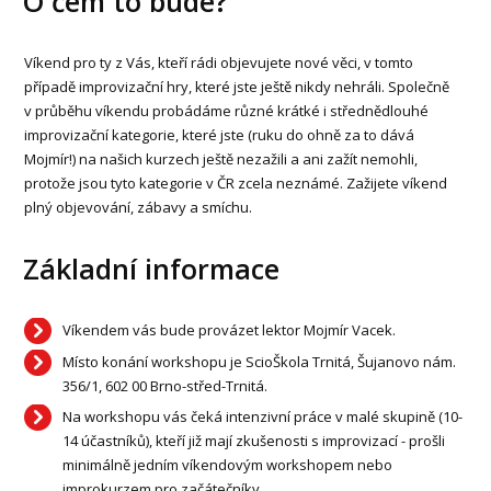
O čem to bude?
Víkend pro ty z Vás, kteří rádi objevujete nové věci, v tomto
případě improvizační hry, které jste ještě nikdy nehráli. Společně
v průběhu víkendu probádáme různé krátké i střednědlouhé
improvizační kategorie, které jste (ruku do ohně za to dává
Mojmír!) na našich kurzech ještě nezažili a ani zažít nemohli,
protože jsou tyto kategorie v ČR zcela neznámé. Zažijete víkend
plný objevování, zábavy a smíchu.
Základní informace
Víkendem vás bude provázet lektor Mojmír Vacek.
Místo konání workshopu je ScioŠkola Trnitá, Šujanovo nám.
356/1, 602 00 Brno-střed-Trnitá.
Na workshopu vás čeká intenzivní práce v malé skupině (10-
14 účastníků), kteří již mají zkušenosti s improvizací - prošli
minimálně jedním víkendovým workshopem nebo
improkurzem pro začátečníky.